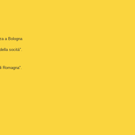
za a Bologna
della socità".
di Romagna".