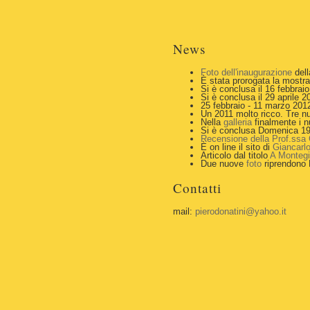
News
Foto dell'inaugurazione
dell
È stata prorogata la mostr
Si è conclusa il 16 febbrai
Si è conclusa il 29 aprile 2
25 febbraio - 11 marzo 2012:
Un 2011 molto ricco. Tre n
Nella
galleria
finalmente i n
Si è conclusa Domenica 19
Recensione della Prof.ssa G
È on line il sito di
Giancarlo
Articolo dal titolo
A Montegia
Due nuove
foto
riprendono P
Contatti
mail:
pierodonatini@yahoo.it