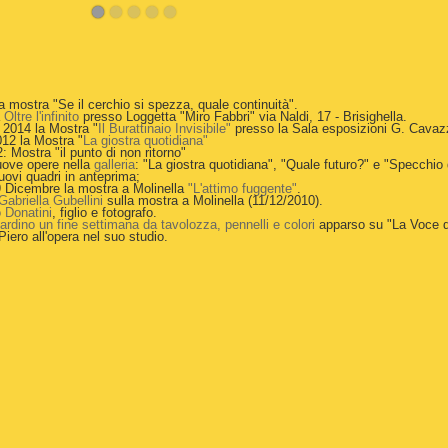
a mostra "Se il cerchio si spezza, quale continuità".
a
Oltre l'infinito
presso Loggetta "Miro Fabbri" via Naldi, 17 - Brisighella.
o 2014 la Mostra "
Il Burattinaio Invisibile"
presso la Sala esposizioni G. Cavaz
012 la Mostra "
La giostra quotidiana"
 Mostra "il punto di non ritorno"
uove opere nella
galleria
: "La giostra quotidiana", "Quale futuro?" e "Specchio 
uovi quadri in anteprima;
 Dicembre la mostra a Molinella
"L'attimo fuggente"
.
abriella Gubellini
sulla mostra a Molinella (11/12/2010).
 Donatini
, figlio e fotografo.
rdino un fine settimana da tavolozza, pennelli e colori
apparso su "La Voce 
iero all'opera nel suo studio.